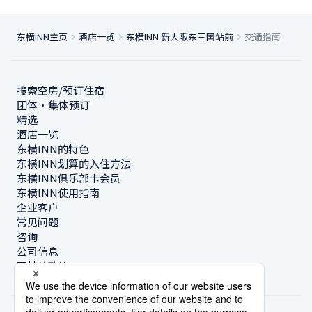
东横INN主页
酒店一览
东横INN 新大阪东三国站前
交通指南
搜索空房/预订住宿
团体・集体预订
精选
酒店一览
东横INN的特色
东横INN划算的入住方法
东横INN俱乐部卡会员
东横INN使用指南
企业客户
常见问题
咨询
公司信息
可持续政策