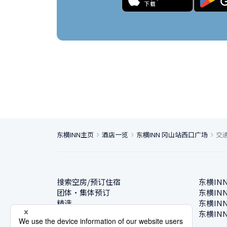
东横INN主页
酒店一览
东横INN 冈山站西口广场
交
搜索空房/预订住宿
东横IN
团体・集体预订
东横IN
精选
东横IN
酒店一览
东横IN