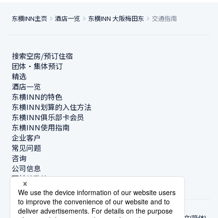
东横INN主页
酒店一览
东横INN 大阪梅田东
交通指南
搜索空房/预订住宿
团体・集体预订
精选
酒店一览
东横INN的特色
东横INN划算的入住方法
东横INN俱乐部卡会员
东横INN使用指南
企业客户
常见问题
咨询
公司信息
可持续政策
中文(简体)