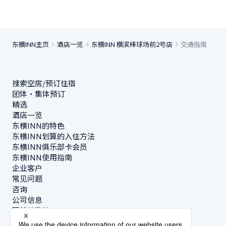
东横INN主页
酒店一览
东横INN 横滨棒球场前2号店
交通指南
搜索空房/预订住宿
团体・集体预订
精选
酒店一览
东横INN的特色
东横INN划算的入住方法
东横INN俱乐部卡会员
东横INN使用指南
企业客户
常见问题
咨询
公司信息
可持续政策