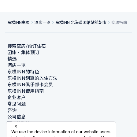
东横INN主页
酒店一览
东横INN 北海道函馆站前朝市
交通指南
搜索空房/预订住宿
团体・集体预订
精选
酒店一览
东横INN的特色
东横INN划算的入住方法
东横INN俱乐部卡会员
东横INN使用指南
企业客户
常见问题
咨询
公司信息
可持续政策