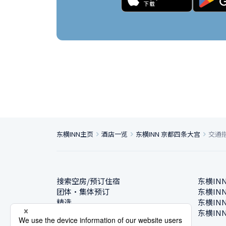
东横INN主页
酒店一览
东横INN 京都四条大宫
交通
搜索空房/预订住宿
东横IN
团体・集体预订
东横IN
精选
东横IN
酒店一览
东横IN