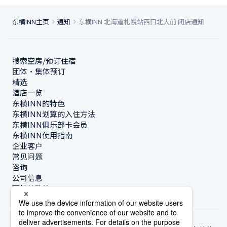
东横INN主页
通知
东横INN 北海道札幌站西口北大前 闭店通知
搜索空房/预订住宿
团体・集体预订
精选
酒店一览
东横INN的特色
东横INN划算的入住方法
东横INN俱乐部卡会员
东横INN使用指南
企业客户
常见问题
咨询
公司信息
可持续政策