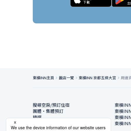
東橫INN主頁
飯店一覽
東橫INN 京都五條大宮
周邊
搜尋空房/預訂住宿
東橫IN
團體・集體預訂
東橫IN
精選
東橫IN
飯店一覽
東橫IN