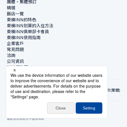
團體・集體預訂
精選
飯店一覽
東橫INN的特色
東橫INN划算的入住方法
東橫INN俱樂部卡會員
東橫INN使用指南
企業客戶
常見問題
洽詢
公司資訊
可持續政策
中文(繁體)
© Toyoko Inn Co., Ltd.
隱私設定
隱私保護政策
根據特定商業交易法的標示
網站政策
住宿使用條款
帳號使用條款
持卡會員條款