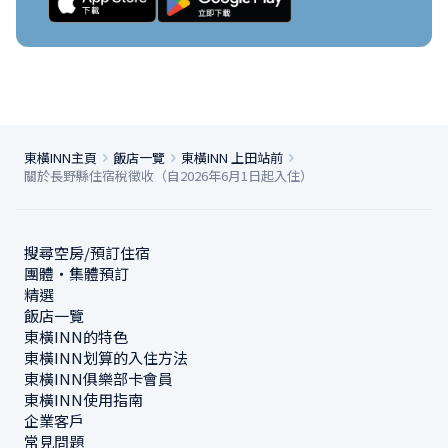
東橫INN主頁
飯店一覽
東橫INN 上田站前
關於長野縣住宿稅徵收（自2026年6月1日起入住）
搜尋空房/預訂住宿
團體・集體預訂
精選
飯店一覽
東橫INN的特色
東橫INN划算的入住方法
東橫INN俱樂部卡會員
東橫INN使用指南
企業客戶
常見問題