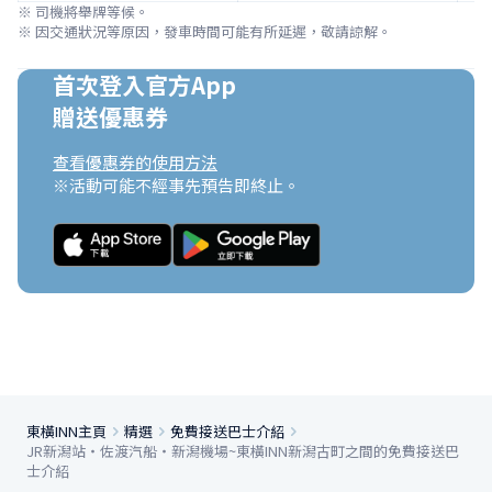
※ 司機將舉牌等候。

※ 因交通狀況等原因，發車時間可能有所延遲，敬請諒解。
首次登入官方App

贈送優惠券
查看優惠券的使用方法
※活動可能不經事先預告即終止。
東橫INN主頁
精選
免費接送巴士介紹
JR新潟站・佐渡汽船・新潟機場~東橫INN新潟古町之間的免費接送巴
士介紹