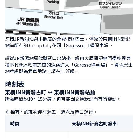
連接JR新潟站與本飯店的免費接送巴士，停靠於東橫INN新潟
站前所在的 Co-op City花園［Garesso］1樓停車場。

請從JR新潟站萬代驗票口出站後，經由大原簿記專門學校與東
橫INN新潟站前之間的道路進入「Garesso停車場」。黃色巴士
站牌處即為乘車地點，請在此等候。
時刻表
東橫INN新潟古町 ↔ 東橫INN新潟站前
所需時間約10～15分鐘，但可能因交通狀況而有所變動。

※ 標有 * 的班次僅在週五、週六及週日運行。
時間
東橫INN新潟古町發車