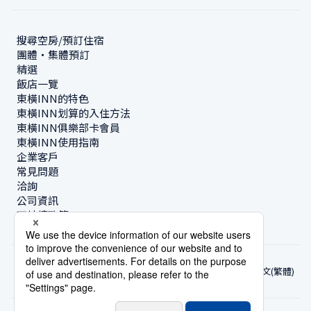
搜尋空房/預訂住宿
團體・集體預訂
精選
飯店一覽
東橫INN的特色
東橫INN划算的入住方法
東橫INN俱樂部卡會員
東橫INN使用指南
企業客戶
常見問題
洽詢
公司資訊
可持續政策
中文(繁體)