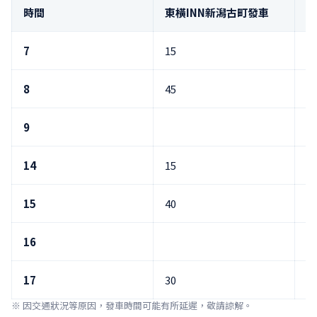
時間
東橫INN新潟古町發車
佐
7
15
3
8
45
9
0
14
15
3
15
40
16
0
17
30
5
※ 因交通狀況等原因，發車時間可能有所延遲，敬請諒解。