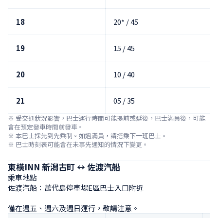
18
20* / 45
19
15 / 45
20
10 / 40
21
05 / 35
※ 受交通狀況影響，巴士運行時間可能提前或延後，巴士滿員後，可能
會在預定發車時間前發車。

※ 本巴士採先到先乘制。如遇滿員，請搭乘下一班巴士。

※ 巴士時刻表可能會在未事先通知的情況下變更。
東橫INN 新潟古町 ↔ 佐渡汽船
乘車地點

佐渡汽船：萬代島停車場E區巴士入口附近

僅在週五、週六及週日運行，敬請注意。