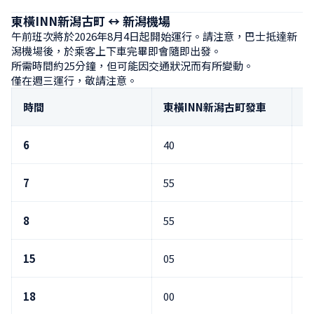
東橫INN新潟古町 ↔ 新潟機場
午前班次將於2026年8月4日起開始運行。請注意，巴士抵達新
潟機場後，於乘客上下車完畢即會隨即出發。

所需時間約25分鐘，但可能因交通狀況而有所變動。

僅在週三運行，敬請注意。
時間
東橫INN新潟古町發車
新
6
40
7
55
8
55
15
05
4
18
00
5