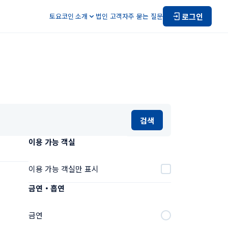
로그인
토요코인 소개
법인 고객
자주 묻는 질문
검색
이용 가능 객실
이용 가능 객실만 표시
금연・흡연
금연