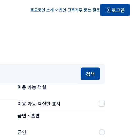
로그인
토요코인 소개
법인 고객
자주 묻는 질문
검색
이용 가능 객실
이용 가능 객실만 표시
금연・흡연
금연