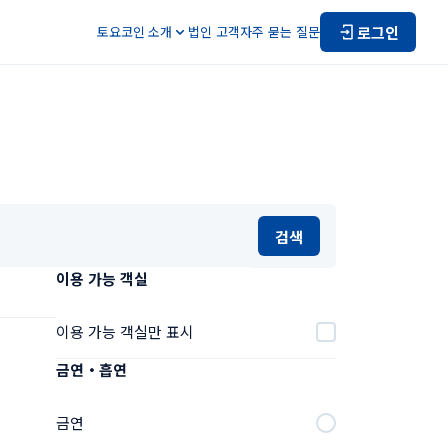
로그인
토요코인 소개
법인 고객
자주 묻는 질문
검색
이용 가능 객실
이용 가능 객실만 표시
금연・흡연
금연