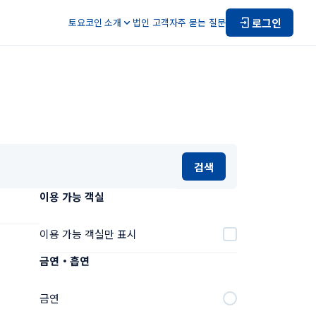
로그인
토요코인 소개
법인 고객
자주 묻는 질문
검색
이용 가능 객실
이용 가능 객실만 표시
금연・흡연
금연