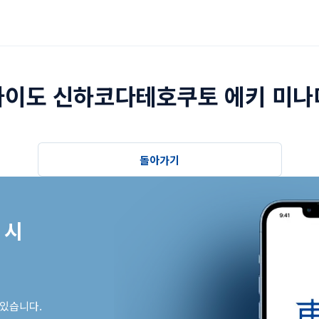
이도 신하코다테호쿠토 에키 미나
돌아가기
시

 있습니다.