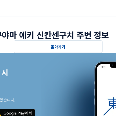
야마 에키 신칸센구치 주변 정보
돌아가기
시

 있습니다.