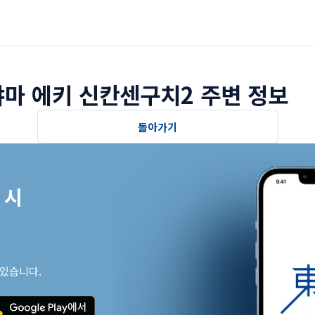
마 에키 신칸센구치2 주변 정보
돌아가기
시

 있습니다.