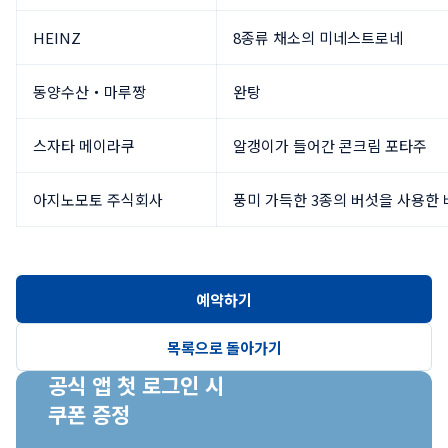
HEINZ
8종류 채소의 미네스트로네
동양수산・마루짱
완탕
스자타 메이라쿠
알갱이가 들어간 콘크림 포타주
아지노모토 주식회사
풍미 가득한 3종의 버섯을 사용한
예약하기
목록으로 돌아가기
공식 앱 첫 로그인 시

쿠폰 증정