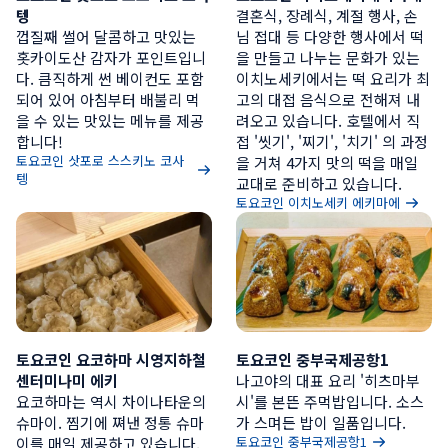
텡
결혼식, 장례식, 계절 행사, 손
껍질째 썰어 달콤하고 맛있는 
님 접대 등 다양한 행사에서 떡
홋카이도산 감자가 포인트입니
을 만들고 나누는 문화가 있는 
다. 큼직하게 썬 베이컨도 포함
이치노세키에서는 떡 요리가 최
되어 있어 아침부터 배불리 먹
고의 대접 음식으로 전해져 내
을 수 있는 맛있는 메뉴를 제공
려오고 있습니다. 호텔에서 직
합니다!
접 '씻기', '찌기', '치기' 의 과정
토요코인 삿포로 스스키노 코사
을 거쳐 4가지 맛의 떡을 매일 
텡
교대로 준비하고 있습니다.
토요코인 이치노세키 에키마에
토요코인 요코하마 시영지하철 
토요코인 중부국제공항1
센터미나미 에키
나고야의 대표 요리 '히츠마부
요코하마는 역시 차이나타운의 
시'를 본뜬 주먹밥입니다. 소스
슈마이. 찜기에 쪄낸 정통 슈마
가 스며든 밥이 일품입니다.
토요코인 중부국제공항1
이를 매일 제공하고 있습니다.