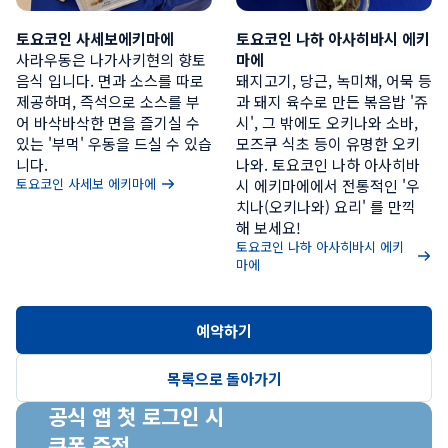
토요코인 사세보에키마에
토요코인 나하 아사히바시 에키
사라우동은 나가사키현의 향토
마에
음식 입니다. 면과 소스를 따로 
돼지고기, 당근, 녹미채, 어묵 등
제공하며, 즉석으로 소스를 부
과 돼지 육수로 만든 볶음밥 '쥬
어 바삭바삭한 면을 즐기실 수 
시', 그 밖에도 오키나와 소바, 
있는 '부먹' 우동을 드실 수 있습
모즈쿠 식초 등이 유명한 오키
니다.
나와. 토요코인 나하 아사히바
토요코인 사세보 에키마에
시 에키마에에서 전통적인 '우
치나(오키나와) 요리' 를 만끽
해 보세요!
토요코인 나하 아사히바시 에키
마에
예약하기
목록으로 돌아가기
공식 앱 첫 로그인 시

쿠폰 증정