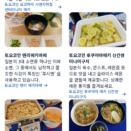
토요코인 요코하마 시영지하철 
센터미나미 에키
토요코인 텐리에키마에
토요코인 후쿠야마에키 신칸센
일본의 3대 소면중 하나인 미와
미나미구치
소멘. 그 중에서도 납작하고 쫄
일본식 육수, 콘스프, 레몬즙 등
깃한 식감이 특징인 '후시멘' 을 
으로 맛을 내고 슬라이스 레몬
사용하고 있습니다.
을 곁들여 제공합니다. 상쾌한 
토요코인 텐리 에키마에
레몬 풍미를 즐겨보세요.
토요코인 후쿠야마 에키 신칸센 
미나미구치