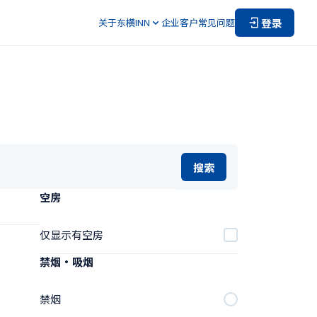
登录
关于东横INN
企业客户
常见问题
搜索
空房
仅显示有空房
禁烟・吸烟
禁烟