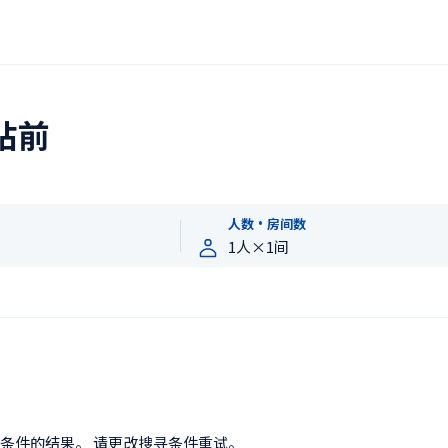
站前
人数・房间数
条件的结果。 请更改搜寻条件重试。