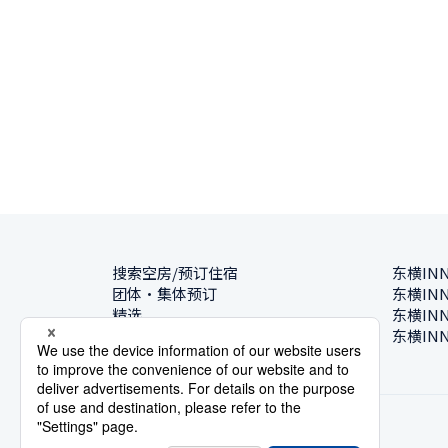
搜索空房/预订住宿
东横IN
团体・集体预订
东横IN
精选
东横IN
酒店一览
东横IN