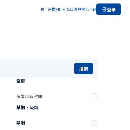
登录
关于东横INN
企业客户
常见问题
搜索
空房
仅显示有空房
禁烟・吸烟
禁烟