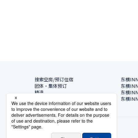
搜索空房/预订住宿
东横IN
团体・集体预订
东横IN
精选
东横IN
酒店一览
东横IN