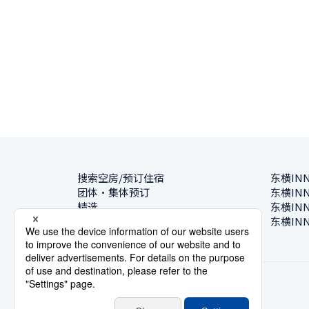
搜索空房/预订住宿
东横IN
团体・集体预订
东横IN
精选
东横IN
酒店一览
东横IN