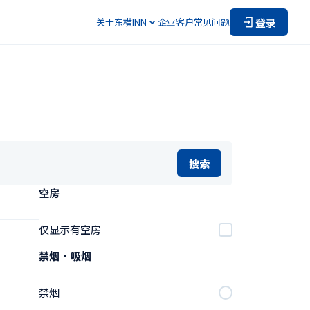
登录
关于东横INN
企业客户
常见问题
搜索
空房
仅显示有空房
禁烟・吸烟
禁烟