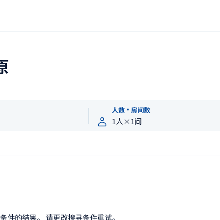
原
人数・房间数
条件的结果。 请更改搜寻条件重试。