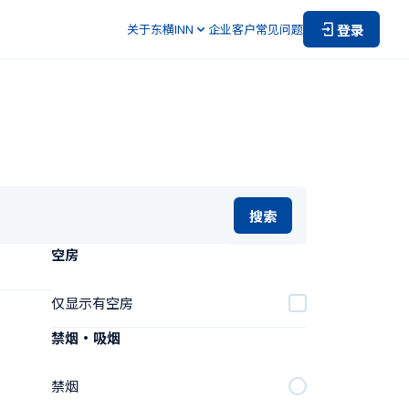
登录
关于东横INN
企业客户
常见问题
搜索
空房
仅显示有空房
禁烟・吸烟
禁烟