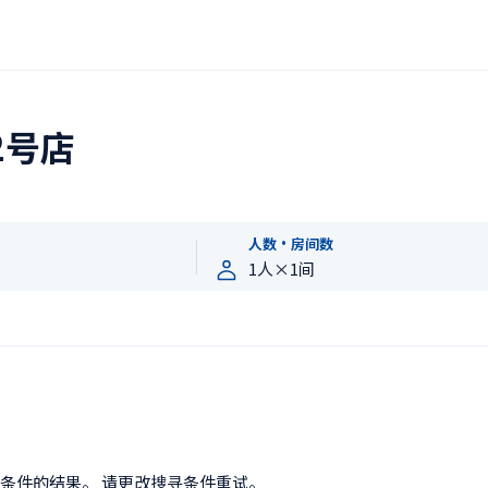
2号店
人数・房间数
条件的结果。 请更改搜寻条件重试。