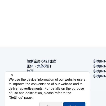
搜索空房/预订住宿
东横IN
团体・集体预订
东横IN
精选
东横IN
酒店一览
东横IN