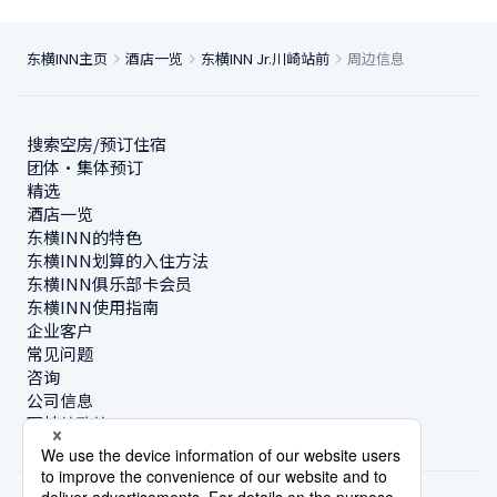
东横INN主页
酒店一览
东横INN Jr.川崎站前
周边信息
搜索空房/预订住宿
团体・集体预订
精选
酒店一览
东横INN的特色
东横INN划算的入住方法
东横INN俱乐部卡会员
东横INN使用指南
企业客户
常见问题
咨询
公司信息
可持续政策