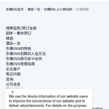
东横INN主页
酒店一览
东横INN Jr.川崎站前
交通指南
搜索空房/预订住宿
团体・集体预订
精选
酒店一览
东横INN的特色
东横INN划算的入住方法
东横INN俱乐部卡会员
东横INN使用指南
企业客户
常见问题
咨询
公司信息
可持续政策
中文(简体)