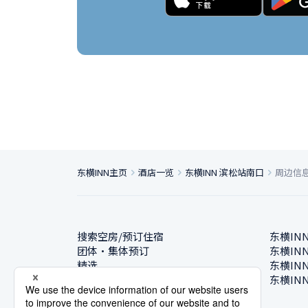
东横INN主页
酒店一览
东横INN 滨松站南口
周边信
搜索空房/预订住宿
东横IN
团体・集体预订
东横IN
精选
东横IN
酒店一览
东横IN