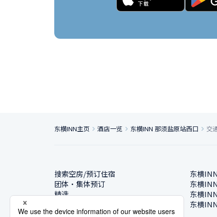
东横INN主页
酒店一览
东横INN 那须盐原站西口
交
搜索空房/预订住宿
东横IN
团体・集体预订
东横IN
精选
东横IN
酒店一览
东横IN