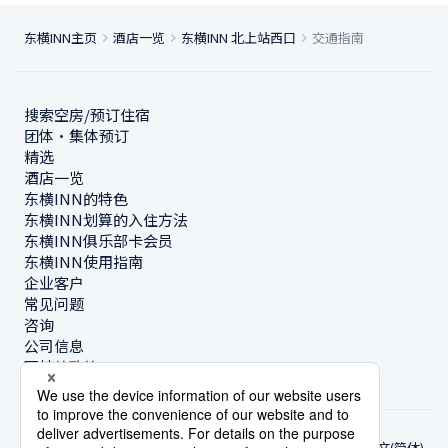
东横INN主页
酒店一览
东横INN 北上站西口
交通指南
搜索空房/预订住宿
团体・集体预订
精选
酒店一览
东横INN的特色
东横INN划算的入住方法
东横INN俱乐部卡会员
东横INN使用指南
企业客户
常见问题
咨询
公司信息
可持续政策
中文(简体)