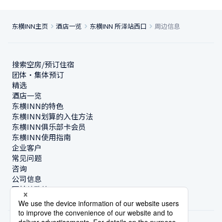
东横INN主页
酒店一览
东横INN 所泽站西口
周边信息
搜索空房/预订住宿
团体・集体预订
精选
酒店一览
东横INN的特色
东横INN划算的入住方法
东横INN俱乐部卡会员
东横INN使用指南
企业客户
常见问题
咨询
公司信息
可持续政策