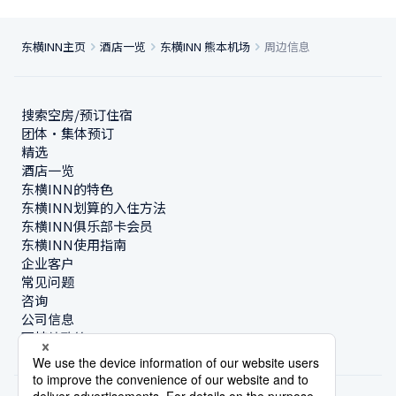
东横INN主页
酒店一览
东横INN 熊本机场
周边信息
搜索空房/预订住宿
团体・集体预订
精选
酒店一览
东横INN的特色
东横INN划算的入住方法
东横INN俱乐部卡会员
东横INN使用指南
企业客户
常见问题
咨询
公司信息
可持续政策