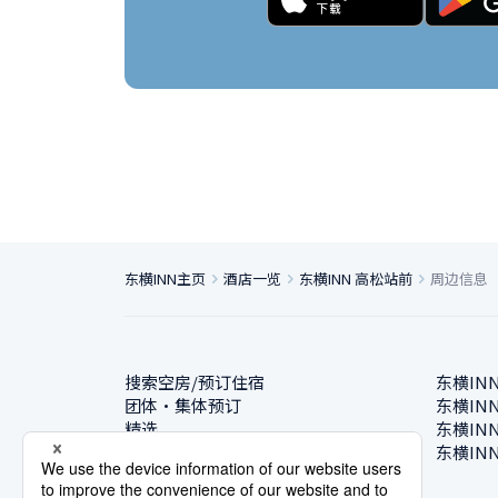
东横INN主页
酒店一览
东横INN 高松站前
周边信息
搜索空房/预订住宿
东横IN
团体・集体预订
东横IN
精选
东横IN
酒店一览
东横IN