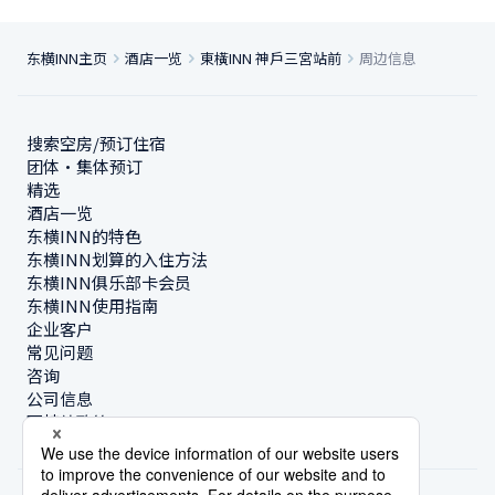
东横INN主页
酒店一览
東橫INN 神戶三宮站前
周边信息
搜索空房/预订住宿
团体・集体预订
精选
酒店一览
东横INN的特色
东横INN划算的入住方法
东横INN俱乐部卡会员
东横INN使用指南
企业客户
常见问题
咨询
公司信息
可持续政策