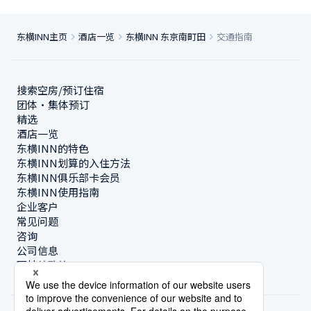
东横INN主页
酒店一览
东横INN 东京南町田
交通指南
搜索空房/预订住宿
团体・集体预订
精选
酒店一览
东横INN的特色
东横INN划算的入住方法
东横INN俱乐部卡会员
东横INN使用指南
企业客户
常见问题
咨询
公司信息
可持续政策