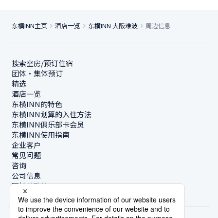
东横INN主页
酒店一览
东横INN 大阪难波
周边信息
搜索空房/预订住宿
团体・集体预订
精选
酒店一览
东横INN的特色
东横INN划算的入住方法
东横INN俱乐部卡会员
东横INN使用指南
企业客户
常见问题
咨询
公司信息
可持续政策