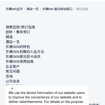
东横INN主页
酒店一览
东横INN 春日部站西口
周边信息
搜索空房/预订住宿
团体・集体预订
精选
酒店一览
东横INN的特色
东横INN划算的入住方法
东横INN俱乐部卡会员
东横INN使用指南
企业客户
常见问题
咨询
公司信息
可持续政策
中文(简体)