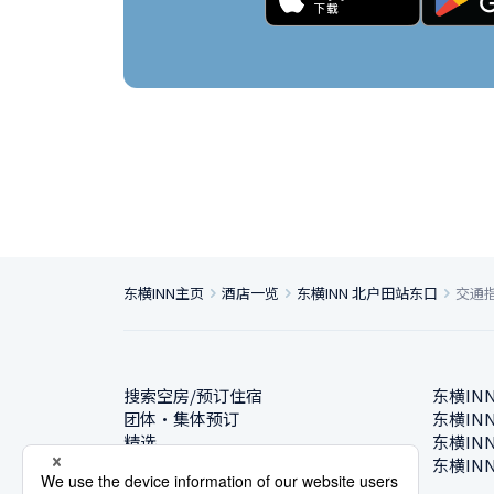
东横INN主页
酒店一览
东横INN 北户田站东口
交通
搜索空房/预订住宿
东横IN
团体・集体预订
东横IN
精选
东横IN
酒店一览
东横IN