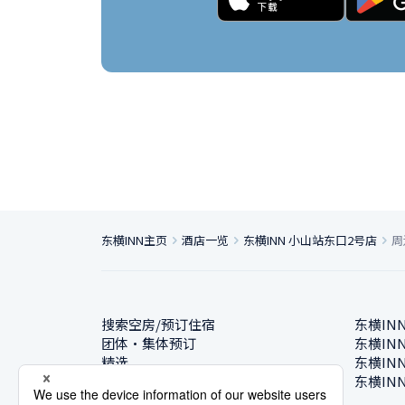
东横INN主页
酒店一览
东横INN 小山站东口2号店
周
搜索空房/预订住宿
东横IN
团体・集体预订
东横IN
精选
东横IN
酒店一览
东横IN