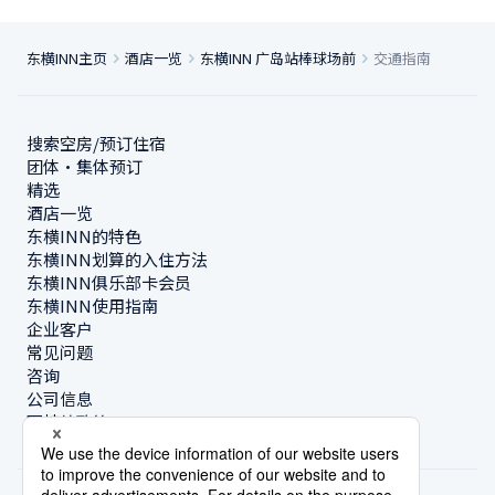
东横INN主页
酒店一览
东横INN 广岛站棒球场前
交通指南
搜索空房/预订住宿
团体・集体预订
精选
酒店一览
东横INN的特色
东横INN划算的入住方法
东横INN俱乐部卡会员
东横INN使用指南
企业客户
常见问题
咨询
公司信息
可持续政策