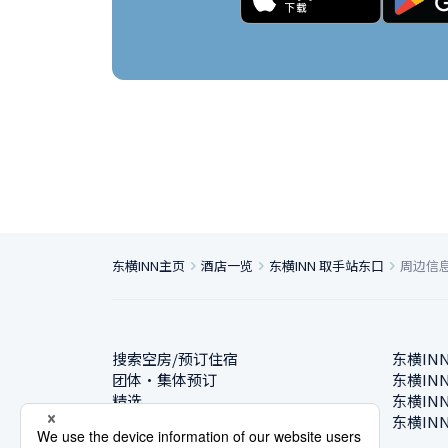
东横INN主页
酒店一览
东横INN 取手站东口
周边信
搜索空房/预订住宿
东横IN
团体・集体预订
东横IN
精选
东横IN
酒店一览
东横IN