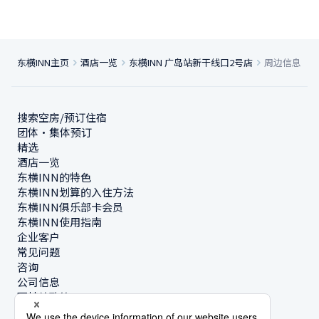
东横INN主页
酒店一览
东横INN 广岛站新干线口2号店
周边信息
搜索空房/预订住宿
团体・集体预订
精选
酒店一览
东横INN的特色
东横INN划算的入住方法
东横INN俱乐部卡会员
东横INN使用指南
企业客户
常见问题
咨询
公司信息
可持续政策