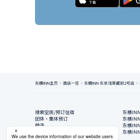
东横INN主页
酒店一览
东横INN 东京浅草藏前2号店
搜索空房/预订住宿
东横IN
团体・集体预订
东横IN
精选
东横IN
酒店一览
东横IN