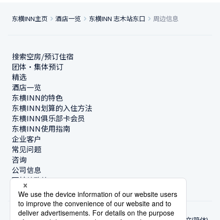
东横INN主页
酒店一览
东横INN 志木站东口
周边信息
搜索空房/预订住宿
团体・集体预订
精选
酒店一览
东横INN的特色
东横INN划算的入住方法
东横INN俱乐部卡会员
东横INN使用指南
企业客户
常见问题
咨询
公司信息
可持续政策
中文(简体)