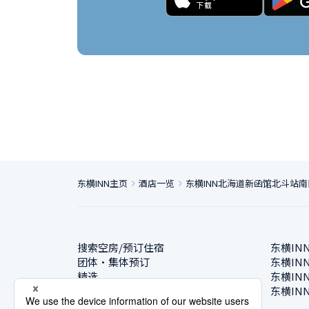
东横INN主页
酒店一览
东横INN北海道新函馆北斗站南
搜索空房/预订住宿
东横IN
团体・集体预订
东横IN
精选
东横IN
酒店一览
东横IN