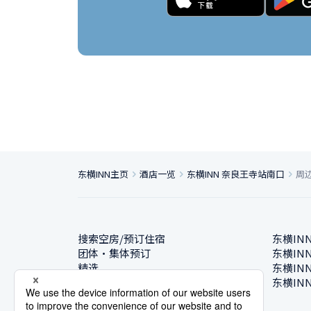
东横INN主页
酒店一览
东横INN 奈良王寺站南口
周
搜索空房/预订住宿
东横IN
团体・集体预订
东横IN
精选
东横IN
酒店一览
东横IN