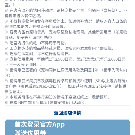
室。）

※ 在客房以外的馆内移动时，请将宠物完全置于包袋内（含头部）。不
得携带进入餐饮区域。

※ 不得将宠物单独留在客房后外出。如遇特殊情况，请放入客人自备的
宠物包或笼内，并避免长时间留置。

※ 客房内备有宠物餐具、宠物尿垫及粘毛滚筒。其他所需用品（如宠物
食品、垫子等）请自行携带。

※ 浴室内提供的毛巾不得用于宠物。

※ 因宠物造成的物品损坏或污损，须按实际发生费用全额赔偿。

※ 连续住宿期间，每日进行客房清扫。

※ 宠物使用费用：每晚第1只2,500日元，第2只及第3只每只2,000日元
（同一客房使用时）。

※ 请携带已签署的《宠物同伴住宿使用条款及同意书》（请事先确认内
容）。

※ 请携带狂犬病疫苗及病毒性传染病预防接种证明（5种以上混合疫苗）
复印件（接种后满2周且未满1年）。如因过敏等原因无法接种，请提供
兽医证明。

※ 本服务可能在不另行通知的情况下变更或终止，敬请谅解。
※ 东横INN中部国际机场1设有宠物专用活动区。
返回酒店详情
首次登录官方App

赠送优惠券