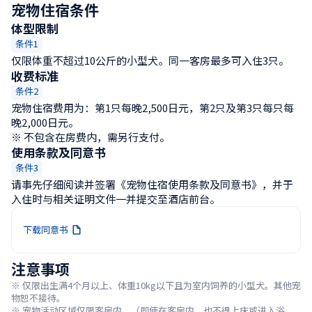
宠物住宿条件
体型限制
条件1
仅限体重不超过10公斤的小型犬。同一客房最多可入住3只。
收费标准
条件2
宠物住宿费用为：第1只每晚2,500日元，第2只及第3只每只每
晚2,000日元。

※ 不包含在房费内，需另行支付。
使用条款及同意书
条件3
请事先仔细阅读并签署《宠物住宿使用条款及同意书》，并于
入住时与相关证明文件一并提交至酒店前台。
下载同意书
注意事项
※ 仅限出生满4个月以上、体重10kg以下且为室内饲养的小型犬。其他宠
物恕不接待。

※ 宠物活动区域仅限客房内。（即使在客房内，也不得上床或进入浴