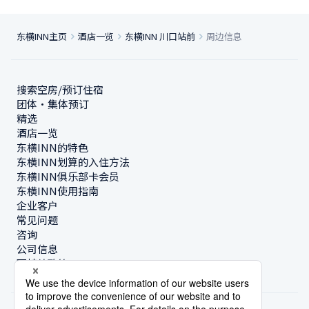
东横INN主页
酒店一览
东横INN 川口站前
周边信息
搜索空房/预订住宿
团体・集体预订
精选
酒店一览
东横INN的特色
东横INN划算的入住方法
东横INN俱乐部卡会员
东横INN使用指南
企业客户
常见问题
咨询
公司信息
可持续政策