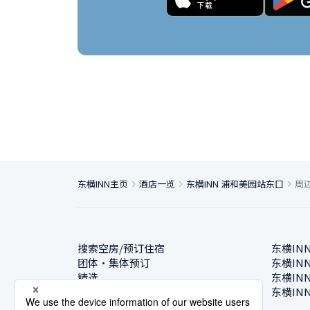
东横INN主页
酒店一览
东横INN 浦和美园站东口
周
搜索空房/预订住宿
东横IN
团体・集体预订
东横IN
精选
东横IN
酒店一览
东横IN