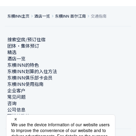
东横INN主页
酒店一览
东横INN 首尔江南
交通指南
搜索空房/预订住宿
团体・集体预订
精选
酒店一览
东横INN的特色
东横INN划算的入住方法
东横INN俱乐部卡会员
东横INN使用指南
企业客户
常见问题
咨询
公司信息
可持续政策