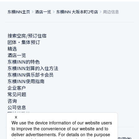
东横INN主页
酒店一览
东横INN 大阪本町2号店
周边信息
搜索空房/预订住宿
团体・集体预订
精选
酒店一览
东横INN的特色
东横INN划算的入住方法
东横INN俱乐部卡会员
东横INN使用指南
企业客户
常见问题
咨询
公司信息
可持续政策
中文(简体)